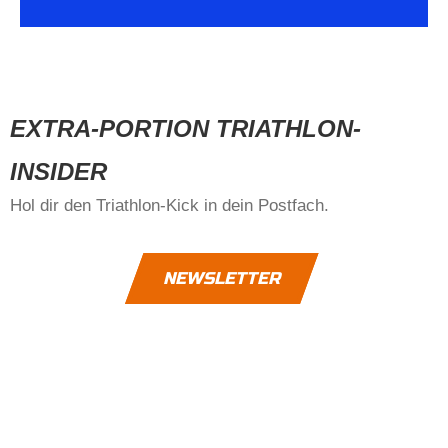
Wechselzone
Die Wechselzone für die VD
EXTRA-PORTION TRIATHLON-
ist am Hafenplatz
INSIDER
Lageplan
Hol dir den Triathlon-Kick in dein Postfach.
NEWSLETTER