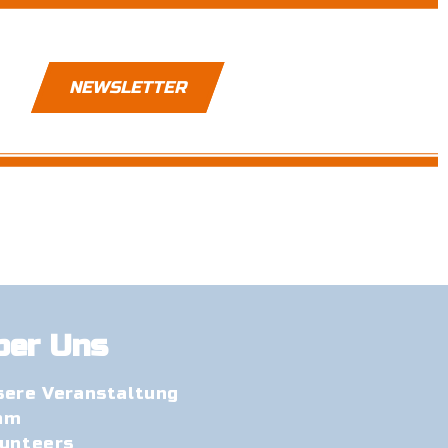
NEWSLETTER
ber Uns
sere Veranstaltung
am
lunteers