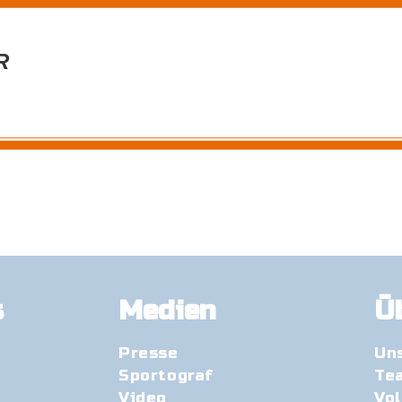
R
s
Medien
Ü
Presse
Un
Sportograf
Te
Video
Vo