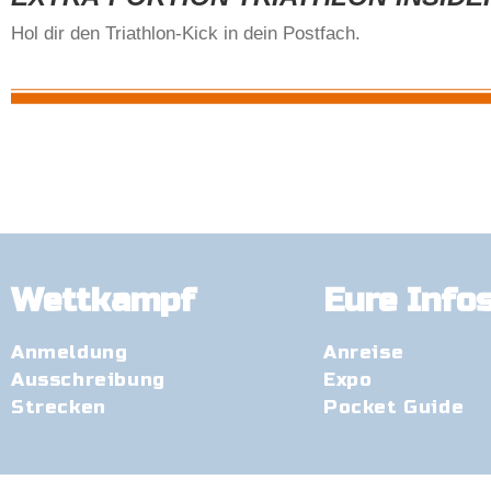
Hol dir den Triathlon-Kick in dein Postfach.
Wettkampf
Eure Info
Anmeldung
Anreise
Ausschreibung
Expo
Strecken
Pocket Guide