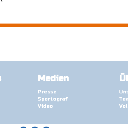
s
Medien
Ü
Presse
Un
Sportograf
Te
Video
Vo