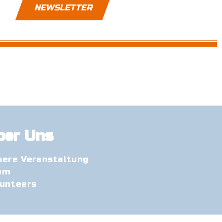
NEWSLETTER
ber Uns
sere Veranstaltung
am
lunteers