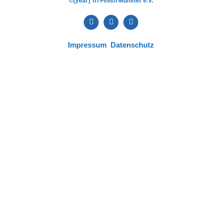
©[year] Tri Finish Münster e.V.
Impressum
Datenschutz